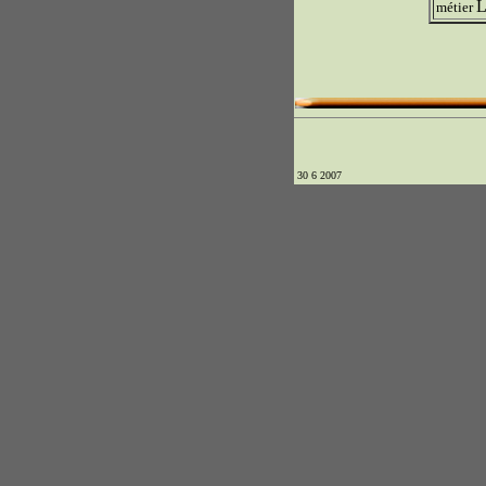
L
métier
30 6 2007