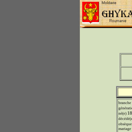
branche
générat
18
né(e)
décédé(
obsèqu
mariage