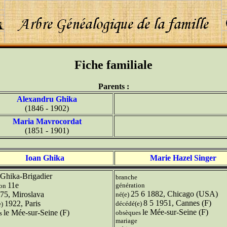
Fiche familiale
Parents :
Alexandru Ghika
(1846 - 1902)
Maria Mavrocordat
(1851 - 1901)
Ioan Ghika
Marie Hazel Singer
Ghika-Brigadier
branche
11e
génération
ion
25 6 1882, Chicago (USA)
75, Miroslava
né(e)
8 5 1951, Cannes (F)
1922, Paris
décédé(e)
e)
le Mée-sur-Seine (F)
le Mée-sur-Seine (F)
obsèques
es
mariage