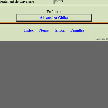
métier
ieutenant de Cavalerie
Enfants :
Alexandra Ghika
Index
Noms
Ghika
Familles
Copyright 