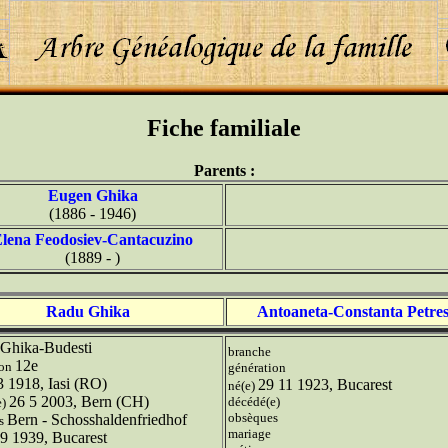
Fiche familiale
Parents :
Eugen Ghika
(1886 - 1946)
lena Feodosiev-Cantacuzino
(1889 - )
Radu Ghika
Antoaneta-Constanta Petre
Ghika-Budesti
branche
12e
ion
génération
3 1918, Iasi (RO)
29 11 1923, Bucarest
né(e)
26 5 2003, Bern (CH)
décédé(e)
e)
obsèques
Bern - Schosshaldenfriedhof
es
mariage
9 1939, Bucarest