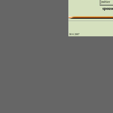
métier
spous
30 6 2007