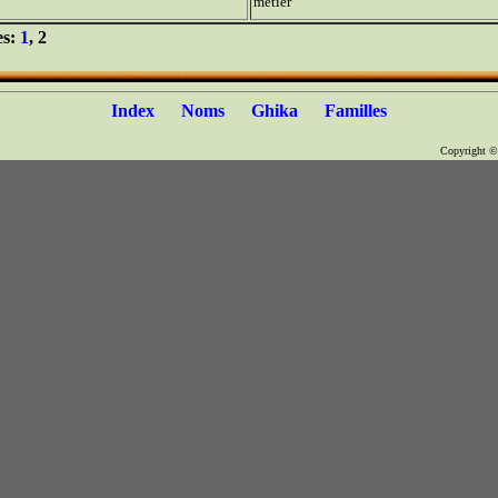
métier
es:
1
, 2
Index
Noms
Ghika
Familles
Copyright 