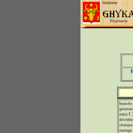
E
branche
générat
1 
né(e)
décédé(
obsèqu
mariage