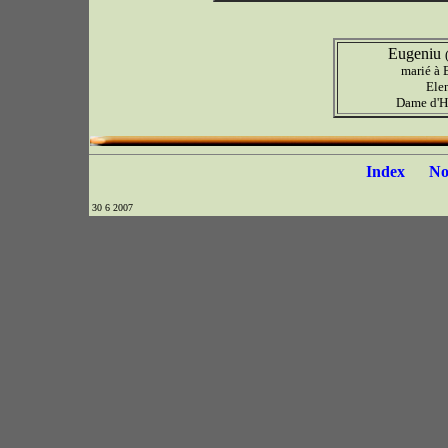
Eugeniu
marié à 
Ele
Dame d'H
Index
N
30 6 2007