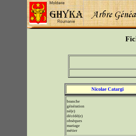
Fic
Nicolae Catargi
branche
génération
né(e)
décédé(e)
obsèques
mariage
métier