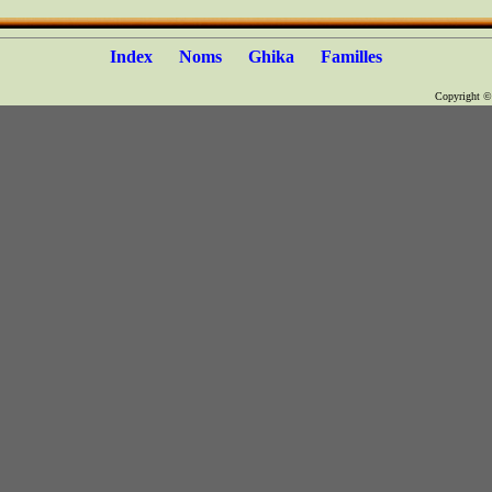
Index
Noms
Ghika
Familles
Copyright 