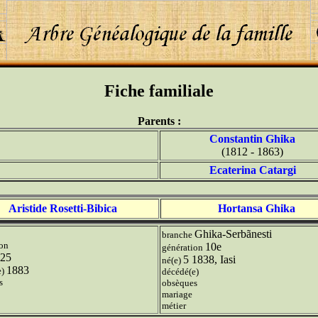
Fiche familiale
Parents :
Constantin Ghika
(1812 - 1863)
Ecaterina Catargi
Aristide Rosetti-Bibica
Hortansa Ghika
Ghika-Serbãnesti
branche
ion
10e
génération
25
5 1838, Iasi
né(e)
1883
e)
décédé(e)
s
obsèques
mariage
métier