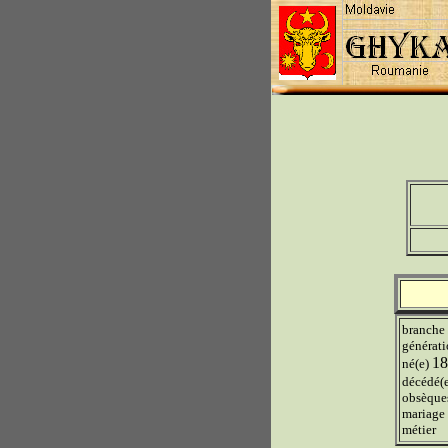
branche
générat
18
né(e)
décédé(
obsèque
mariage
métier