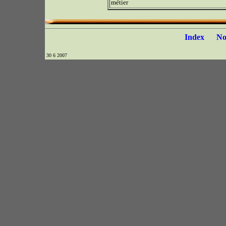
métier
Index
N
30 6 2007