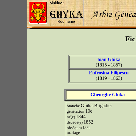
Fic
Ioan Ghika
(1815 - 1857)
Eufrosina Filipescu
(1819 - 1863)
Gheorghe Ghika
Ghika-Brigadier
branche
10e
génération
1844
né(e)
1852
décédé(e)
Iasi
obsèques
mariage