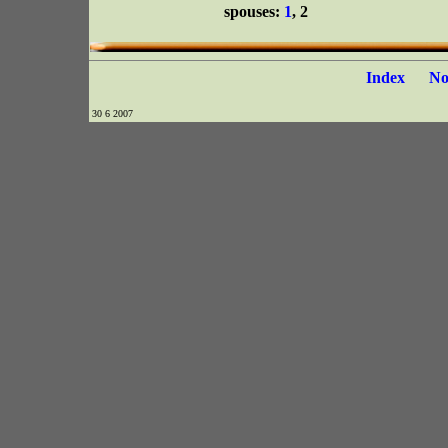
spouses:
1
, 2
Index
N
30 6 2007