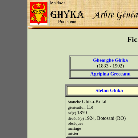
Fic
Gheorghe Ghika
(1833 - 1902)
Agripina Greceanu
Stefan Ghika
Ghika-Kefal
branche
11e
génération
1859
né(e)
1924, Botosani (RO)
décédé(e)
obsèques
mariage
métier