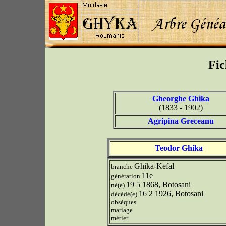
Fic
Gheorghe Ghika
(1833 - 1902)
Agripina Greceanu
Teodor Ghika
Ghika-Kefal
branche
11e
génération
19 5 1868, Botosani
né(e)
16 2 1926, Botosani
décédé(e)
obsèques
mariage
métier