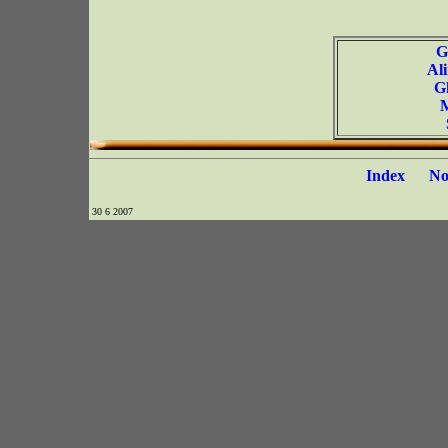
G
Al
G
M
Index
N
30 6 2007