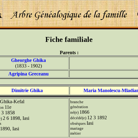
Fiche familiale
Parents :
Gheorghe Ghika
(1833 - 1902)
Agripina Greceanu
Dimitrie Ghika
Maria Manolescu-Mladia
Ghika-Kefal
branche
11e
génération
ion
1866
 3 1858
né(e)
12 3 1892
2 6 1898, Iasi
décédé(e)
e)
Iasi
s
obsèques
1890, Iasi
mariage
métier