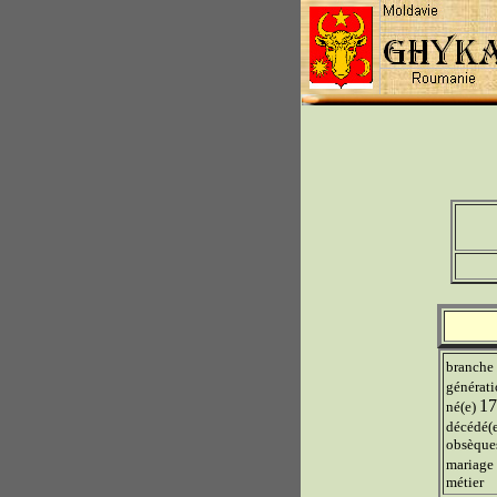
branche
générat
17
né(e)
décédé(
obsèque
mariage
métier