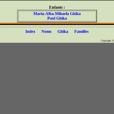
Enfants :
Maria-Alba-Mihaela Ghika
Paul Ghika
Index
Noms
Ghika
Familles
Copyright 