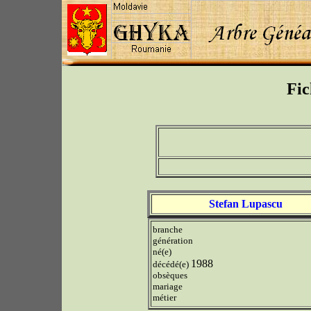
Fic
Stefan Lupascu
branche
génération
né(e)
1988
décédé(e)
obsèques
mariage
métier