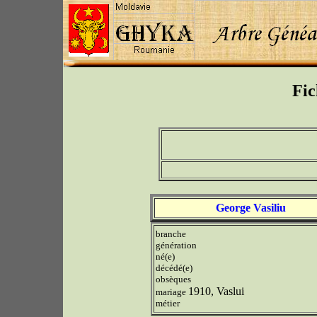
Fic
George Vasiliu
branche
génération
né(e)
décédé(e)
obsèques
1910, Vaslui
mariage
métier