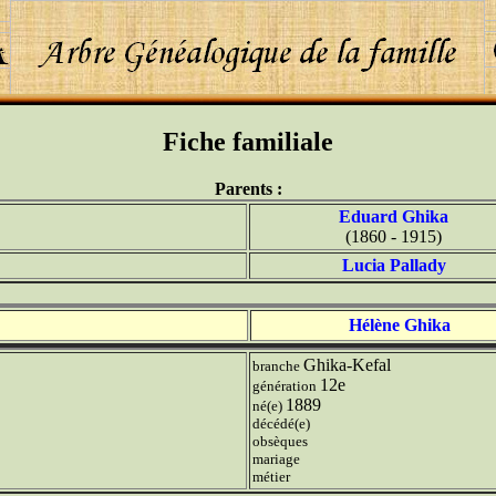
Fiche familiale
Parents :
Eduard Ghika
(1860 - 1915)
Lucia Pallady
Hélène Ghika
Ghika-Kefal
branche
12e
génération
1889
né(e)
décédé(e)
obsèques
mariage
métier