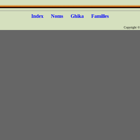
Index
Noms
Ghika
Familles
Copyright 