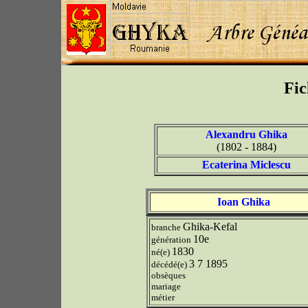
Fic
Alexandru Ghika
(1802 - 1884)
Ecaterina Miclescu
Ioan Ghika
Ghika-Kefal
branche
10e
génération
1830
né(e)
3 7 1895
décédé(e)
obsèques
mariage
métier