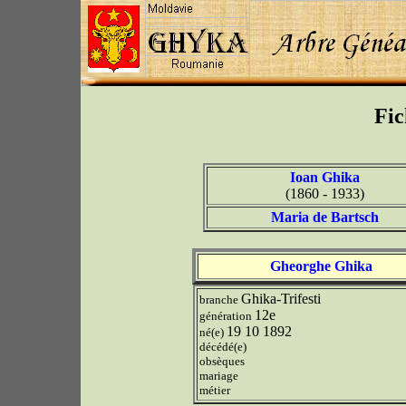
Fic
Ioan Ghika
(1860 - 1933)
Maria de Bartsch
Gheorghe Ghika
Ghika-Trifesti
branche
12e
génération
19 10 1892
né(e)
décédé(e)
obsèques
mariage
métier