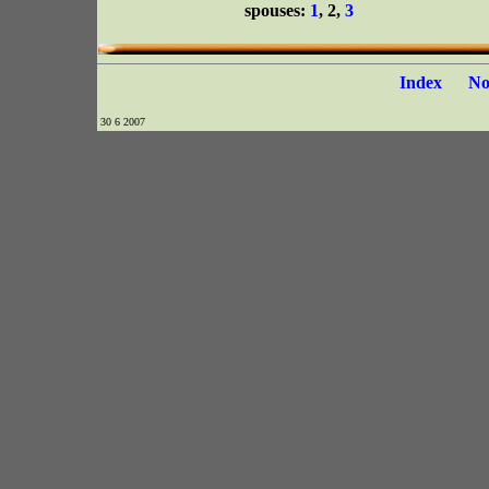
spouses:
1
, 2,
3
Index
N
30 6 2007