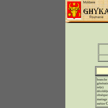
branche
générat
né(e)
décédé(
obsèque
mariage
O
métier