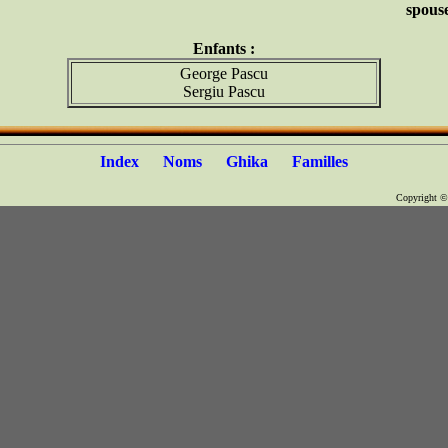
spouse
Enfants :
George Pascu
Sergiu Pascu
Index
Noms
Ghika
Familles
Copyright 