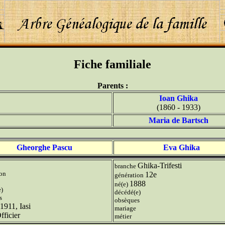
Fiche familiale
Parents :
Ioan Ghika
(1860 - 1933)
Maria de Bartsch
Gheorghe Pascu
Eva Ghika
Ghika-Trifesti
branche
ion
12e
génération
1888
né(e)
e)
décédé(e)
s
obsèques
1911, Iasi
mariage
fficier
métier