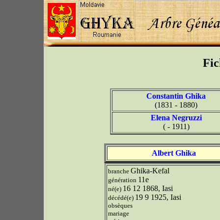
Fic
Constantin Ghika
(1831 - 1880)
Elena Negruzzi
( - 1911)
Albert Ghika
Ghika-Kefal
branche
11e
génération
16 12 1868, Iasi
né(e)
19 9 1925, Iasi
décédé(e)
obsèques
mariage