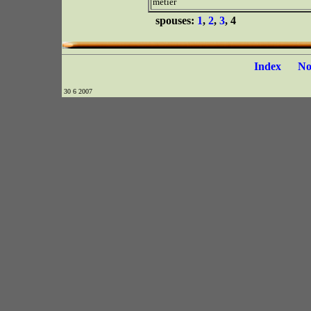
métier
spouses:
1
,
2
,
3
, 4
Index
N
30 6 2007