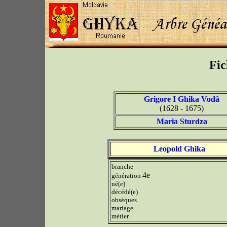
Fic
Grigore I Ghika Vodâ
(1628 - 1675)
Maria Sturdza
Leopold Ghika
branche
4e
génération
né(e)
décédé(e)
obsèques
mariage
métier