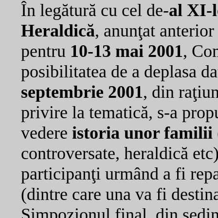
În legătură cu cel de-
al XI-
Heraldică
, anunţat anterior
pentru
10-13 mai 2001
, Com
posibilitatea de a deplasa da
septembrie 2001
, din raţi
privire la tematică, s-a pro
vedere
istoria unor familii
controversate, heraldică etc
participanţi urmând a fi repa
(dintre care una va fi destin
Simpozionul final, din şedin