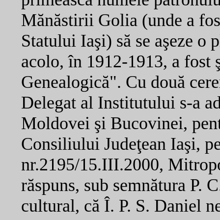
Mănăstirii Golia (unde a fost
Statului Iaşi) să se aşeze o 
acolo, în 1912-1913, a fost ş
Genealogică". Cu două cerer
Delegat al Institutului s-a ad
Moldovei şi Bucovinei, pent
Consiliului Judeţean Iaşi, p
nr.2195/15.III.2000, Mitrop
răspuns, sub semnătura P. C
cultural, că Î. P. S. Daniel 