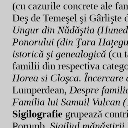
(cu cazurile concrete ale fa
Deş de Temeşel şi Gârlişte 
Ungur din Nădăştia (Huned
Ponorului (din Ţara Haţegul
istorică şi genealogică
(cu t
familii din respectiva categ
Horea si Cloşca. Încercare 
Lumperdean,
Despre famili
Familia lui Samuil Vulcan 
Sigilografie
grupează contri
Porumb,
Sigiliul mănăstiri