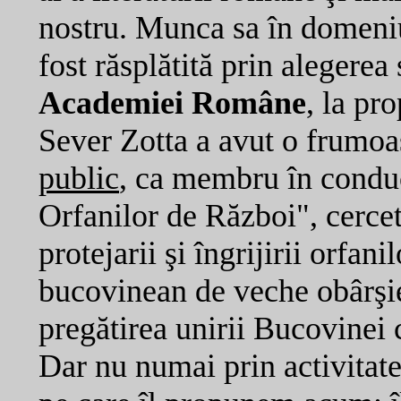
nostru. Munca sa în domen
fost răsplătită prin alegerea
Academiei Române
, la pr
Sever Zotta a avut o frumoas
public
, ca membru în conduc
Orfanilor de Război", cercet
protejarii şi îngrijirii orfan
bucovinean de veche obârşie
pregătirea unirii Bucovinei
Dar nu numai prin activitat