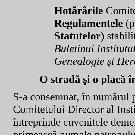
Hotărârile
Comitet
Regulamentele
(p
Statutelor
) stabil
Buletinul Institut
Genealogie şi Her
O stradă şi o placă î
S-a consemnat, în numărul 
Comitetului Director al Inst
întreprinde cuvenitele demer
primească numele patronului 