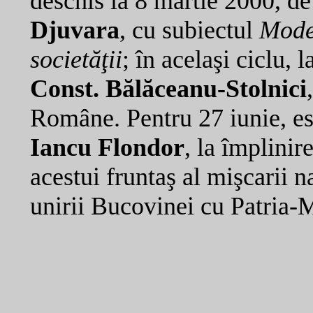
deschis la 8 martie 2000, d
Djuvara
, cu subiectul
Model
societăţii
; în acelaşi ciclu, 
Const. Bălăceanu-Stolnici
Române. Pentru 27 iunie, e
Iancu Flondor
, la împlinir
acestui fruntaş al mişcarii n
unirii Bucovinei cu Patria