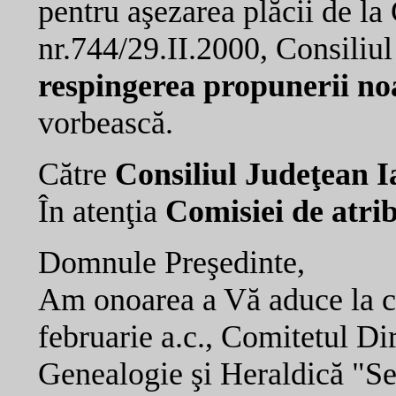
pentru aşezarea plăcii de la
nr.744/29.II.2000, Consiliu
respingerea propunerii noa
vorbească.
Către
Consiliul Judeţean I
În atenţia
Comisiei de atri
Domnule Preşedinte,
Am onoarea a Vă aduce la cu
februarie a.c., Comitetul Di
Genealogie şi Heraldică "Se