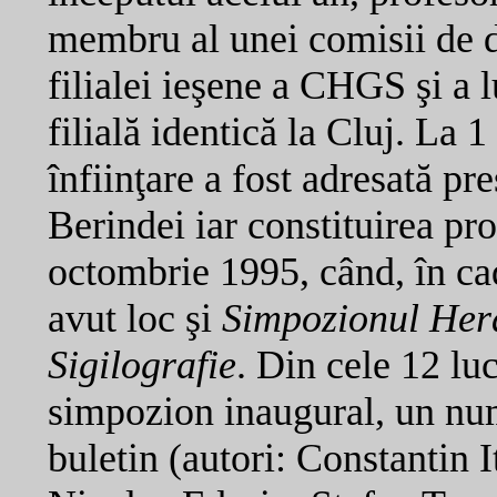
membru al unei comisii de do
filialei ieşene a CHGS şi a 
filială identică la Cluj. La 
înfiinţare a fost adresată 
Berindei iar constituirea prop
octombrie 1995, când, în ca
avut loc şi
Simpozionul Hera
Sigilografie
. Din cele 12 lu
simpozion inaugural, un num
buletin (autori: Constantin 