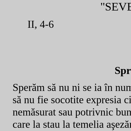
"SEV
II, 4-6 Ia
Spre
Sperăm să nu ni se ia în num
să nu fie socotite expresia c
nemăsurat sau potrivnic bune
care la stau la temelia aşez