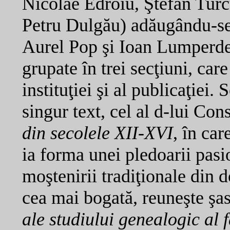
Nicolae Edroiu, Ştefan Tur
Petru Dulgău) adăugându-se a
Aurel Pop şi Ioan Lumperdea
grupate în trei secţiuni, car
instituţiei şi al publicaţiei.
singur text, cel al d-lui Cons
din secolele XII-XVI
, în car
ia forma unei pledoarii pasi
moştenirii tradiţionale din
cea mai bogată, reuneşte şas
ale studiului genealogic al