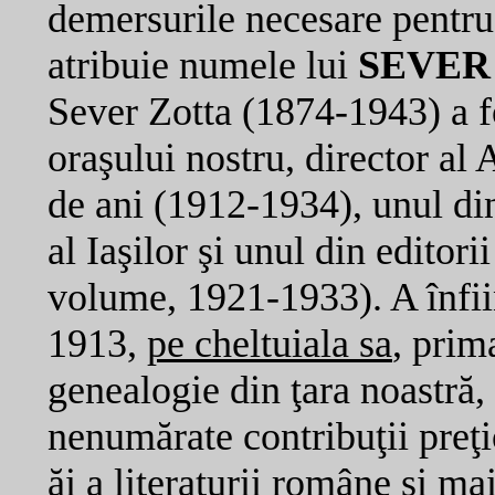
demersurile necesare pentru c
atribuie numele lui
SEVER
Sever Zotta (1874-1943) a fo
oraşului nostru, director al 
de ani (1912-1934), unul di
al Iaşilor şi unul din editor
volume, 1921-1933). A înfiinţ
1913,
pe cheltuiala sa
, prim
genealogie din ţara noastră
nenumărate contribuţii preţioa
ăi a literaturii române şi ma