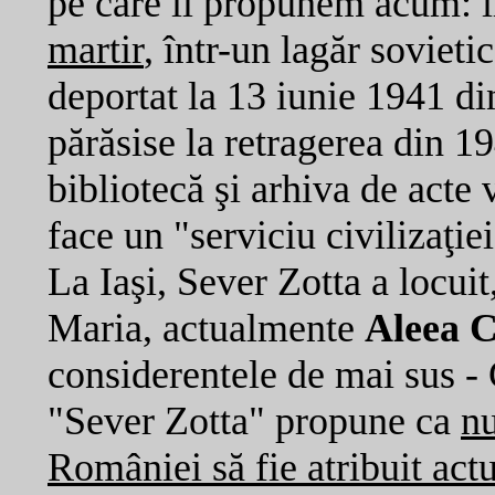
pe care îl propunem acum: î
martir
, într-un lagăr sovieti
deportat la 13 iunie 1941 d
părăsise la retragerea din 1
bibliotecă şi arhiva de acte 
face un "serviciu civilizaţie
La Iaşi, Sever Zotta a locui
Maria, actualmente
Aleea 
considerentele de mai sus - 
"Sever Zotta" propune ca
nu
României să fie atribuit act