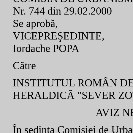
Nr. 744 din 29.02.2000
Se aprobă,
VICEPREŞEDINTE,
Iordache POPA
Către
INSTITUTUL ROMÂN DE
HERALDICĂ "SEVER ZO
AVIZ N
În şedinţa Comisiei de Urba