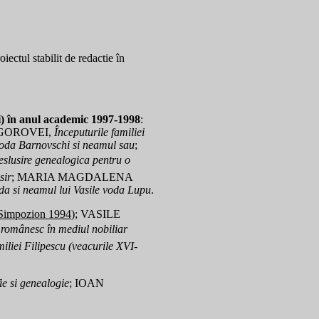
ectul stabilit de redactie în
si) în anul academic 1997-1998
:
 GOROVEI,
Începuturile familiei
oda Barnovschi si neamul sau
;
eslusire genealogica pentru o
sir
; MARIA MAGDALENA
nda si neamul lui Vasile voda Lupu
.
 Simpozion 1994
); VASILE
v românesc în mediul nobiliar
iliei Filipescu (veacurile XVI-
ie si genealogie
; IOAN