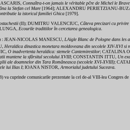
LASCARIS,
Connaîtra-t-on jamais le véritable pčre de Michel le Brav
âna la Stefan cel Mare
[1964]; ALEXANDRU PERIETZIANU-BU
ntributie la istoricul familiei Ghica
[1979].
stachestii
(II); DUMITRU VALENCIUC,
Câteva precizari cu privire
ALUNGA,
Ecourile traditiilor în cercetarea genealogica
.
)
: JEAN-NICOLAS MANESCU,
LAigle Blanc de Pologne dans les 
U,
Heraldica dinastica monetara moldoveana din secolele XIV-XVI si reali
IC,
O inadvertenta heraldica: stemele Cantemirestilor
; CATALINA 
tii muntene la sfârsitul secolului XVIII
; CONSTANTIN ITTU,
Un exe
gilii ale doamnelor din Tara Româneasca (secolele XVI-XVIII)
; CATA
e lui Ilias I
; IOANA NISTOR,
Armorialul judetului Suceava.
) va cuprinde comunicarile prezentate la cel de-al VIII-lea Congres de 