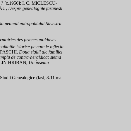
e ?
[c.1956]; I. C. MICLESCU-
ZĂU,
Despre genealogiile ţărănesti
 la neamul mitropolitului Silvestru
armoiries des princes moldaves
tatile istorice pe care le reflecta
OPASCHI,
Doua sigilii ale familiei
mplu de contra-heraldica: stema
LIN HRIBAN,
Un însemn
Studii Genealogice (Iasi, 8-11 mai