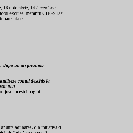
ie, 16 noiembrie, 14 decembrie
cu totul excluse, membrii CHGS-Iasi
firmarea datei.
 iar după un an prezumă
utilizeze contul deschis la
etinului
n josul acestei pagini.
 anuntă adunarea, din initiativa d-
ici, de îndată ce ne vor fi