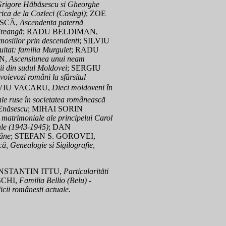
 Grigore Hăbăsescu si Gheorghe
rica de la Cozleci (Coslegi)
; ZOE
ASCĂ,
Ascendenta paternă
Creangă
; RADU BELDIMAN,
 mosiilor prin descendenti
; SILVIU
itat: familia Murgulet
; RADU
N,
Ascensiunea unui neam
ii din sudul Moldovei
; SERGIU
voievozi români la sfârsitul
LVIU VACARU,
Dieci moldoveni în
ale ruse în societatea românească
 Enăsescu
; MIHAI SORIN
 matrimoniale ale principelui Carol
ale (1943-1945)
; DAN
mâne
; STEFAN S. GOROVEI,
ă, Genealogie si Sigilografie,
ONSTANTIN ITTU,
Particularităti
SCHI,
Familia Bellio (Belu) -
cii românesti actuale.