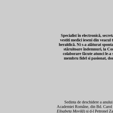
Specialist în electronică, se
vestiti medici ieseni din veacul
heraldică. Ni s-a alăturat spon
stăruitoare îndemnuri, la Con
colaborare făcute atunci le-a 
membru fidel si pasionat, dor
Sedinta de deschidere a anulu
Academiei Române, din Bd. Carol I
Elisabeta Movilă
) si d-l Petronel Z