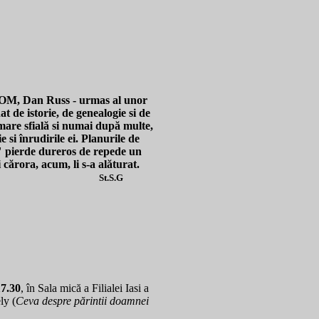
ECOM, Dan Russ - urmas al unor
at de istorie, de genealogie si de
mare sfială si numai după multe,
si înrudirile ei. Planurile de
ta" pierde dureros de repede un
cărora, acum, li s-a alăturat.
St.S.G
17.30
, în Sala mică a Filialei Iasi a
ly (
Ceva despre părintii doamnei