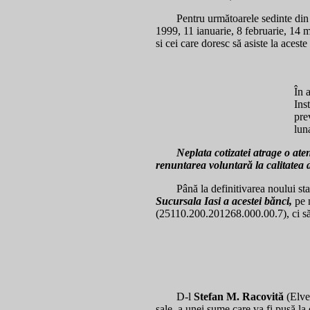
Pentru următoarele sedinte din
1999, 11 ianuarie, 8 februarie, 14 m
si cei care doresc să asiste la acest
În 
Ins
pre
lun
Neplata cotizatei atrage o at
renuntarea voluntară la calitate
Până la definitivarea noului s
Sucursala Iasi a acestei bănci,
pe 
(25110.200.201268.000.00.7), ci să î
D-l
Stefan M. Racovită
(Elveţ
sale, a unei sume care va fi pusă la 