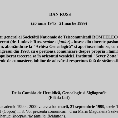
DAN RUSS
(20 iunie 1945 - 21 martie 1999)
cretar general al Societătii Nationale de Telecomunicatii ROMTEL
 trecut (dr. Ludovic Russ
senior
si
junior
) - fusese din tinerete pasion
tan, abonându-se la "Arhiva Genealogică" si apoi înscriindu-se, cu 
gresul din 1998, cu o pretioasă comunicare despre propria-i familie 
spulberat trecerea sa în orizontul vesniciei. Institutul "Sever Zot
nic de cunoastere, iubitor de adevăr si respectuos fată de strămosii 
De la Comisia de Heraldică, Genealogie si Sigilografie
(Filiala Iasi)
i academic 1999 - 2000 va avea loc
marti, 21 septembrie 1999, orele 
 (Copou) nr.8. Vor prezenta comunicări : d-na Maria Magdalena Széke
ahariuc (
Începuturile familiei Beldiman
).