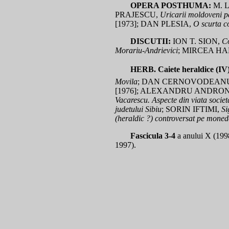
OPERA POSTHUMA:
M. 
PRAJESCU,
Uricarii moldoveni p
[1973]; DAN PLESIA,
O scurta co
DISCUTII:
ION T. SION,
Co
Morariu-Andrievici
; MIRCEA H
HERB. Caiete heraldice (IV
Movila
; DAN CERNOVODEAN
[1976]; ALEXANDRU ANDRON
Vacarescu. Aspecte din viata societa
judetului Sibiu
; SORIN IFTIMI,
Si
(heraldic ?) controversat pe monedel
Fascicula 3-4
a anului X (1998
1997).