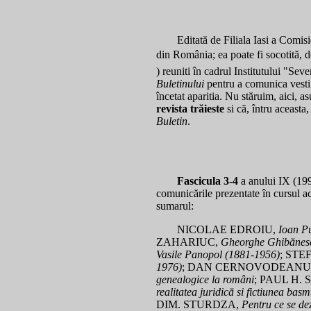
Editată de Filiala Iasi a Comis
din România; ea poate fi socotită, de
) reuniti în cadrul Institutului "Seve
Buletinului
pentru a comunica vesti 
încetat aparitia. Nu stăruim, aici, asu
revista trăieste
si că, întru aceasta,
Buletin
Fascicula 3-4
a anului IX (19
comunicările prezentate în cursul acel
sumarul:
NICOLAE EDROIU,
Ioan P
ZAHARIUC,
Gheorghe Ghibănes
Vasile Panopol (1881-1956)
; STE
1976)
; DAN CERNOVODEANU
genealogice la români
; PAUL H.
realitatea juridică si fictiunea basm
DIM. STURDZA,
Pentru ce se dez