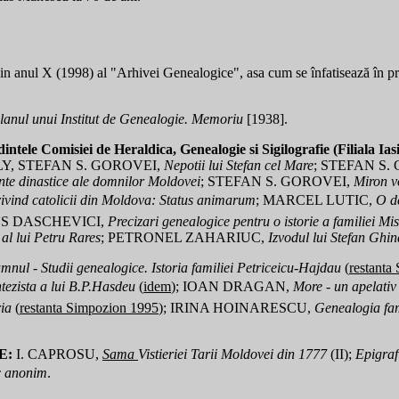
in anul X (1998) al "Arhivei Genealogice", asa cum se înfatisează în proi
lanul unui Institut de Genealogie. Memoriu
[1938].
ntele Comisiei de Heraldica, Genealogie si Sigilografie (Filiala Ia
, STEFAN S. GOROVEI,
Nepotii lui Stefan cel Mare
; STEFAN S.
nte dinastice ale domnilor Moldovei
; STEFAN S. GOROVEI,
Miron v
ivind catolicii din Moldova: Status animarum
; MARCEL LUTIC,
O d
US DASCHEVICI,
Precizari genealogice pentru o istorie a familiei Mis
l lui Petru Rares
; PETRONEL ZAHARIUC,
Izvodul lui Stefan Ghi
nul - Studii genealogice. Istoria familiei Petriceicu-Hajdau
(
restanta
tezista a lui B.P.Hasdeu
(
idem
); IOAN DRAGAN,
More - un apelati
ia
(
restanta Simpozion 1995
); IRINA HOINARESCU,
Genealogia fam
E:
I. CAPROSU,
Sama
Vistieriei Tarii Moldovei din 1777
(II);
Epigraf
 anonim
.