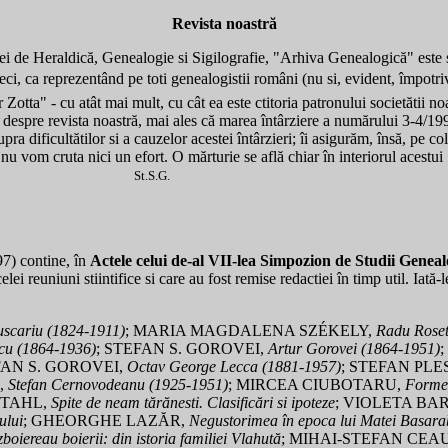
Revista noastră
iei de Heraldică, Genealogie si Sigilografie, "Arhiva Genealogică" este s
ci, ca reprezentând pe toti genealogistii români (nu si, evident, împotriva
r Zotta" - cu atât mai mult, cu cât ea este ctitoria patronului societătii noa
despre revista noastră, mai ales că marea întârziere a numărului 3-4/199
pra dificultătilor si a cauzelor acestei întârzieri; îi asigurăm, însă, pe col
 nu vom cruta nici un efort. O mărturie se află chiar în interiorul acestui
.
St.S.G.
97) contine, în
Actele celui
de-al VII-lea Simpozion de Studii Genealo
ei reuniuni stiintifice si care au fost remise redactiei în timp util. Iată-
uscariu (1824-1911)
; MARIA MAGDALENA SZÉKELY,
Radu Roset
cu (1864-1936)
; STEFAN S. GOROVEI,
Artur Gorovei (1864-1951)
FAN S. GOROVEI,
Octav George Lecca (1881-1957)
; STEFAN PLE
,
Stefan Cernovodeanu (1925-1951)
; MIRCEA CIUBOTARU,
Forme s
 STAHL,
Spite de neam tărănesti. Clasificări si ipoteze
; VIOLETA BA
ului
; GHEORGHE LAZĂR,
Negustorimea în epoca lui Matei Basarab:
boiereau boierii: din istoria familiei Vlahută
; MIHAI-STEFAN CEA