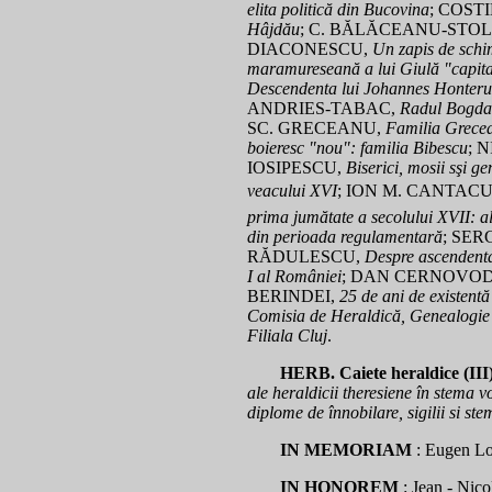
elita politică din Bucovina
; COST
Hâjdău
; C. BĂLĂCEANU-STOL
DIACONESCU,
Un zapis de schim
maramureseană a lui Giulă "capit
Descendenta lui Johannes Honteru
ANDRIES-TABAC,
Radul Bogdan
SC. GRECEANU,
Familia Grecea
boieresc "nou": familia Bibescu
; 
IOSIPESCU,
Biserici, mosii sşi g
veacului XVI
; ION M. CANTAC
prima jumătate a secolului XVII: a
din perioada regulamentară
; SE
RĂDULESCU,
Despre ascendenta
I al României
; DAN CERNOVO
BERINDEI,
25 de ani de existent
Comisia de Heraldică, Genealogie si
Filiala Cluj
.
HERB. Caiete heraldice (III
ale heraldicii theresiene în stema
diplome de înnobilare, sigilii si ste
IN MEMORIAM
: Eugen Lo
IN HONOREM
: Jean - Nic