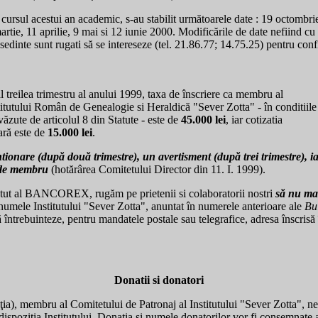
 cursul acestui an academic, s-au stabilit următoarele date : 19 octombr
artie, 11 aprilie, 9 mai si 12 iunie 2000. Modificările de date nefiind 
e sedinte sunt rugati să se intereseze (tel. 21.86.77; 14.75.25) pentru con
al treilea trimestru al anului 1999, taxa de înscriere ca membru al
titutului Român de Genealogie si Heraldică "Sever Zotta" - în conditiile
văzute de articolul 8 din Statute - este de
45.000 lei
, iar cotizatia
ară este de
15.000 lei
.
entionare (după două trimestre), un avertisment (după trei trimestre),
a de membru
(hotărârea Comitetului Director din 11. I. 1999).
tatut al BANCOREX, rugăm pe prietenii si colaboratorii nostri
să nu mai
numele Institutului "Sever Zotta", anuntat în numerele anterioare ale
Bul
ntrebuinteze, pentru mandatele postale sau telegrafice, adresa înscrisă î
Donatii si donatori
ia), membru al Comitetului de Patronaj al Institutului "Sever Zotta", ne
dispoziţia Institutului. Donatia si numele donatorilor vor fi consemnate a