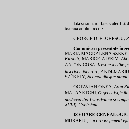
Iata si sumarul
fasciculei 1-2
d
toamna anului trecut:
GEORGE D. FLORESCU,
P
Comunicari prezentate în sedi
MARIA MAGDALENA SZÉKELY
Kazimir
; MARICICA IFRIM,
Alia
ANTON COSA,
Izvoare inedite pr
inscriptie funerara
; ANDI-MARI
SZÉKELY,
Neamul dinspre mama a
OCTAVIAN ONEA,
Aron Pum
MALANETCHI,
O genealogie fan
medieval din Transilvania şi Ungar
XVIII). Contributii.
IZVOARE GENEALOGIC
MURARIU,
Un arbore genealogic